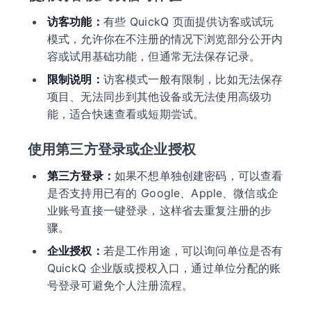
访客功能：
有些 QuickQ 页面提供访客或试玩
模式，允许你在不注册的情况下浏览部分公开内
容或试用基础功能，但通常无法保存记录。
限制说明：
访客模式一般有限制，比如无法保存
项目、无法同步到其他设备或无法使用高级功
能，适合快速查看或短期尝试。
使用第三方登录或企业授权
第三方登录：
如果不想单独创建密码，可以查看
是否支持用已有的 Google、Apple、微信或企
业账号直接一键登录，这样省去重复注册的步
骤。
企业授权：
若是工作用途，可以询问单位是否有
QuickQ 企业版或授权入口，通过单位分配的账
号登录可避免个人注册流程。