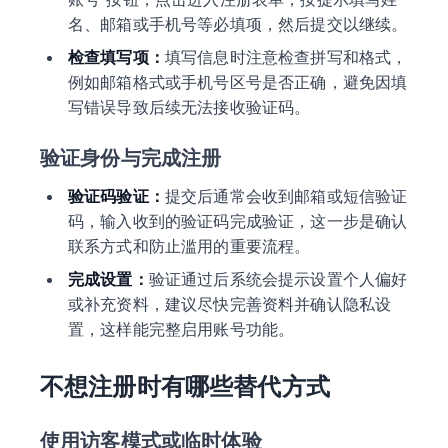
名、邮箱或手机号等必填项，然后提交以继续。
检查填写项：
填写信息时注意检查拼写和格式，
例如邮箱格式或手机号区号是否正确，避免因填
写错误导致后续无法接收验证码。
验证身份与完成注册
验证码验证：
提交后通常会收到邮箱或短信验证
码，输入收到的验证码完成验证，这一步是确认
联系方式和防止滥用的重要流程。
完成设置：
验证通过后系统会提示设置个人偏好
或补充资料，建议尽快完善资料并确认隐私设
置，这样能完整启用账号功能。
不想注册时有哪些替代方式
使用访客模式或临时体验