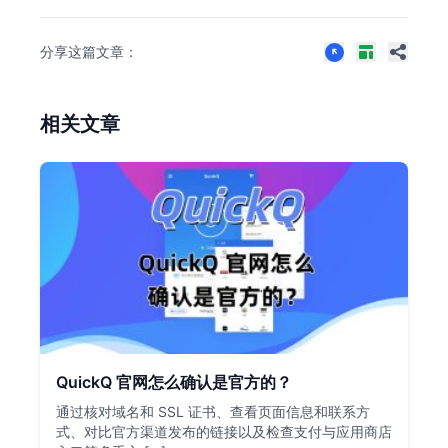
分享这篇文章：
相关文章
QuickQ 官网怎么确认是官方的？
通过核对域名和 SSL 证书、查看页面信息和联系方
式、对比官方渠道发布的链接以及检查支付与应用商店