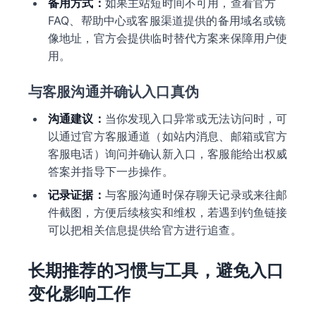
备用方式：
如果主站短时间不可用，查看官方
FAQ、帮助中心或客服渠道提供的备用域名或镜
像地址，官方会提供临时替代方案来保障用户使
用。
与客服沟通并确认入口真伪
沟通建议：
当你发现入口异常或无法访问时，可
以通过官方客服通道（如站内消息、邮箱或官方
客服电话）询问并确认新入口，客服能给出权威
答案并指导下一步操作。
记录证据：
与客服沟通时保存聊天记录或来往邮
件截图，方便后续核实和维权，若遇到钓鱼链接
可以把相关信息提供给官方进行追查。
长期推荐的习惯与工具，避免入口
变化影响工作