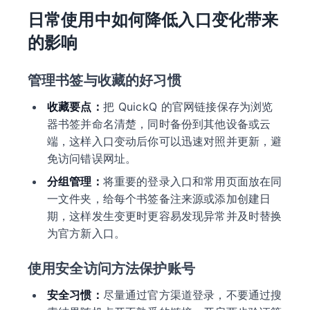
日常使用中如何降低入口变化带来
的影响
管理书签与收藏的好习惯
收藏要点：
把 QuickQ 的官网链接保存为浏览
器书签并命名清楚，同时备份到其他设备或云
端，这样入口变动后你可以迅速对照并更新，避
免访问错误网址。
分组管理：
将重要的登录入口和常用页面放在同
一文件夹，给每个书签备注来源或添加创建日
期，这样发生变更时更容易发现异常并及时替换
为官方新入口。
使用安全访问方法保护账号
安全习惯：
尽量通过官方渠道登录，不要通过搜