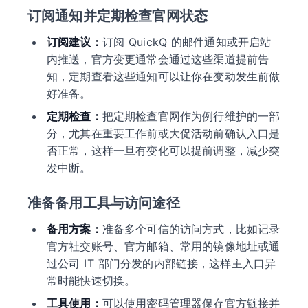
订阅通知并定期检查官网状态
订阅建议：
订阅 QuickQ 的邮件通知或开启站
内推送，官方变更通常会通过这些渠道提前告
知，定期查看这些通知可以让你在变动发生前做
好准备。
定期检查：
把定期检查官网作为例行维护的一部
分，尤其在重要工作前或大促活动前确认入口是
否正常，这样一旦有变化可以提前调整，减少突
发中断。
准备备用工具与访问途径
备用方案：
准备多个可信的访问方式，比如记录
官方社交账号、官方邮箱、常用的镜像地址或通
过公司 IT 部门分发的内部链接，这样主入口异
常时能快速切换。
工具使用：
可以使用密码管理器保存官方链接并