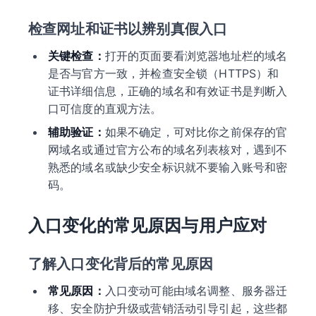
检查网址和证书以辨别真假入口
关键检查：
打开的页面要看浏览器地址栏的域名
是否与官方一致，并检查安全锁（HTTPS）和
证书详细信息，正确的域名和有效证书是判断入
口可信度的直观方法。
辅助验证：
如果不确定，可对比你之前保存的官
网域名或通过官方公布的域名列表核对，遇到不
熟悉的域名或缺少安全标识就不要输入账号和密
码。
入口变化的常见原因与用户应对
了解入口变化背后的常见原因
常见原因：
入口变动可能由域名调整、服务器迁
移、安全防护升级或营销活动引导引起，这些都