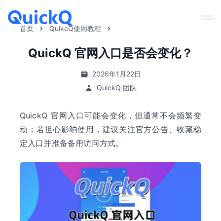
首页
QuikcQ使用教程
QuickQ 官网入口是否会变化？
2026年1月22日
QuickQ 团队
QuickQ 官网入口可能会变化，但通常不会频繁变
动；若担心影响使用，建议关注官方公告、收藏稳
定入口并准备备用访问方式。