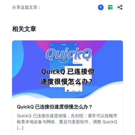
分享这篇文章：
相关文章
QuickQ 已连接但速度很慢怎么办？
QuickQ 已连接但速度很慢，先别慌：通常可以按顺序
检查本地设备与网络、重启与更新软件、调整 QuickQ
[…]