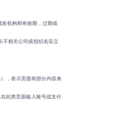
颁发机构和有效期，过期或
显示不相关公司或组织名应立
ent），表示页面有部分内容来
免在此类页面输入账号或支付