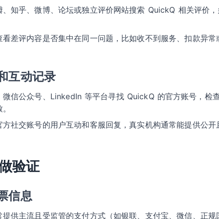
瓣、知乎、微博、论坛或独立评价网站搜索 QuickQ 相关评价
查看差评内容是否集中在同一问题，比如收不到服务、扣款异常
和互动记录
微信公众号、LinkedIn 等平台寻找 QuickQ 的官方账号
致。
官方社交账号的用户互动和客服回复，真实机构通常能提供公开
做验证
票信息
常提供主流且受监管的支付方式（如银联、支付宝、微信、正规