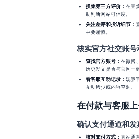
搜集第三方评价：
在豆
助判断网站可信度。
关注差评和投诉细节：
中要谨慎。
核实官方社交账号
查找官方账号：
在微博、
历史发文是否与官网一
看客服互动记录：
观察
互动稀少或内容空洞。
在付款与客服上
确认支付通道和发
核对支付方式：
真站通