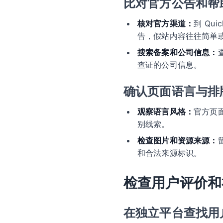
比对官方公告和帮
核对官方渠道：
到 Q
告，假站内容往往简单
搜索备案和公司信息：
查证的公司信息。
确认页面语言与排
观察语言风格：
官方页
别线索。
检查图片和资源来源：
和合法来源标识。
检查用户评价和
在独立平台查找用