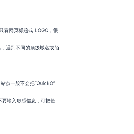
只看网页标题或 LOGO，很
级域名，遇到不同的顶级域名或陌
方站点一般不会把“QuickQ”
，先不要输入敏感信息，可把链