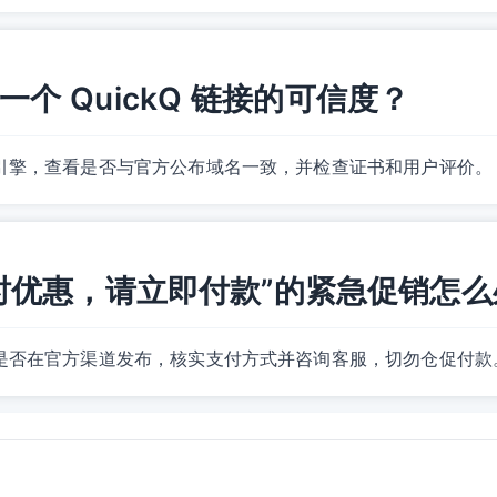
个 QuickQ 链接的可信度？
引擎，查看是否与官方公布域名一致，并检查证书和用户评价。
时优惠，请立即付款”的紧急促销怎么
是否在官方渠道发布，核实支付方式并咨询客服，切勿仓促付款