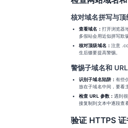
检查网站域名和 
核对域名拼写与顶
查看域名：
打开浏览器地
多假站会用近似拼写欺
核对顶级域名：
注意 .
生后缀要提高警惕。
警惕子域名和 UR
识别子域名陷阱：
有些仿
放在子域名中间，要看
检查 URL 参数：
遇到很
接复制到文本中逐段查
验证 HTTPS