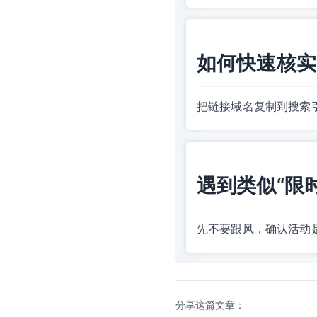
如何快速核实一
把链接域名复制到搜索
遇到类似“限
先不要跟风，确认活动
分享这篇文章：