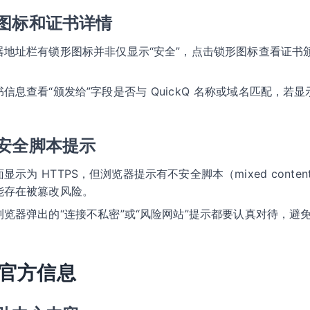
图标和证书详情
器地址栏有锁形图标并非仅显示“安全”，点击锁形图标查看证书
。
信息查看“颁发给”字段是否与 QuickQ 名称或域名匹配，若
安全脚本提示
显示为 HTTPS，但浏览器提示有不安全脚本（mixed cont
能存在被篡改风险。
浏览器弹出的“连接不私密”或“风险网站”提示都要认真对待，避
官方信息