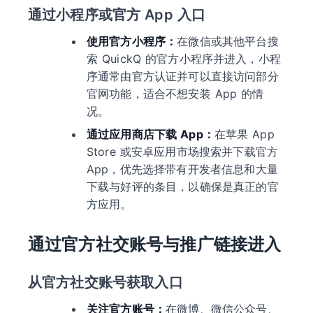
通过小程序或官方 App 入口
使用官方小程序：
在微信或其他平台搜
索 QuickQ 的官方小程序并进入，小程
序通常由官方认证并可以直接访问部分
官网功能，适合不想安装 App 的情
况。
通过应用商店下载 App：
在苹果 App
Store 或安卓应用市场搜索并下载官方
App，优先选择带有开发者信息和大量
下载与好评的条目，以确保是真正的官
方应用。
通过官方社交账号与推广链接进入
从官方社交账号获取入口
关注官方账号：
在微博、微信公众号、