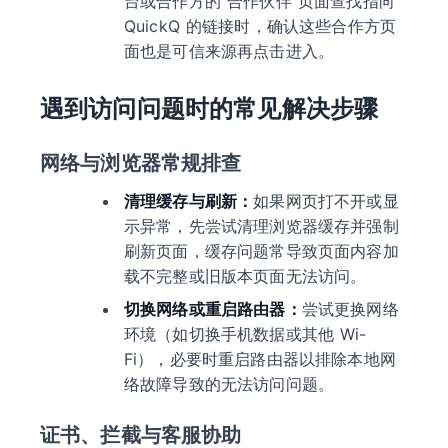
台或合作方的“合作伙伴”页面查找指向
QuickQ 的链接时，确认这些合作方页
面也是可信来源再点击进入。
遇到访问问题时的常见解决步骤
网络与浏览器常规排查
清理缓存与刷新：
如果网页打不开或显
示异常，先尝试清理浏览器缓存并强制
刷新页面，缓存问题常导致页面内容加
载不完整或旧版本页面无法访问。
切换网络或重启路由器：
尝试更换网络
环境（如切换手机数据或其他 Wi-
Fi），必要时重启路由器以排除本地网
络故障导致的无法访问问题。
证书、拦截与客服协助