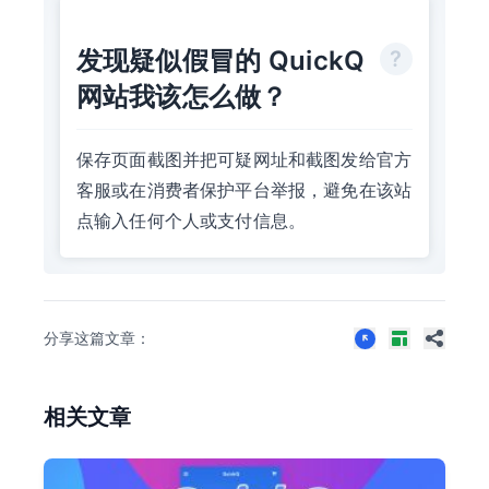
发现疑似假冒的 QuickQ
网站我该怎么做？
保存页面截图并把可疑网址和截图发给官方
客服或在消费者保护平台举报，避免在该站
点输入任何个人或支付信息。
分享这篇文章：
相关文章