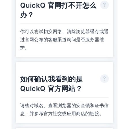
QuickQ 官网打不开怎么
办？
你可以尝试切换网络、清除浏览器缓存或通
过官网公布的客服渠道询问是否服务器维
护。
如何确认我看到的是
QuickQ 官方网站？
请核对域名、查看浏览器的安全锁和证书信
息，并参考官方社交或应用商店的链接。