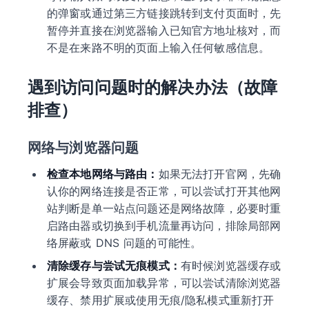
的弹窗或通过第三方链接跳转到支付页面时，先
暂停并直接在浏览器输入已知官方地址核对，而
不是在来路不明的页面上输入任何敏感信息。
遇到访问问题时的解决办法（故障
排查）
网络与浏览器问题
检查本地网络与路由：
如果无法打开官网，先确
认你的网络连接是否正常，可以尝试打开其他网
站判断是单一站点问题还是网络故障，必要时重
启路由器或切换到手机流量再访问，排除局部网
络屏蔽或 DNS 问题的可能性。
清除缓存与尝试无痕模式：
有时候浏览器缓存或
扩展会导致页面加载异常，可以尝试清除浏览器
缓存、禁用扩展或使用无痕/隐私模式重新打开