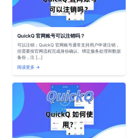
QuickQ 官网账号可以注销吗？
可以注销；QuickQ 官网账号通常支持用户申请注销，
但需要按官网流程完成身份确认、绑定服务处理和数据
备份，注 […]
阅读更多 →