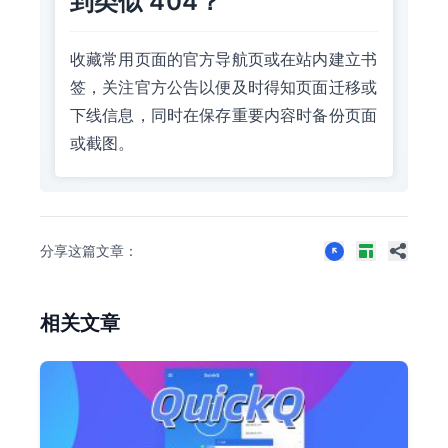
到类似 404？
收藏常用页面的官方导航页或在站内建立书
签，关注官方公告以便及时得知页面迁移或
下线信息，同时在保存重要内容时备份页面
或截图。
分享这篇文章：
相关文章