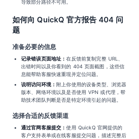
导致部分路径不可用。
如何向 QuickQ 官方报告 404 问
题
准备必要的信息
记录错误页面地址：
在反馈前复制完整 URL、
出错时间以及你看到的 404 页面截图，这些信
息能帮助客服快速重现并定位问题。
说明访问环境：
附上你使用的设备类型、浏览器
版本、网络环境以及是否使用 VPN 或代理，帮
助技术团队判断是否是特定环境引起的问题。
选择合适的反馈渠道
通过官网客服提交：
使用 QuickQ 官网提供的
客户支持表单或在线客服提交问题，描述完整后