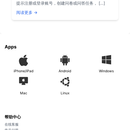
提示注册或登录账号，创建问卷或问答任务， […]
阅读更多 →
Apps
iPhone/iPad
Android
Windows
Mac
Linux
帮助中心
在线客服