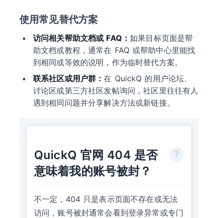
使用常见替代方案
访问相关帮助文档或 FAQ：
如果目标页面是帮
助文档或教程，通常在 FAQ 或帮助中心里能找
到相同或等效的说明，作为临时替代方案。
联系社区或用户群：
在 QuickQ 的用户论坛、
讨论区或第三方社区发帖询问，社区里往往有人
遇到相同问题并分享解决方法或新链接。
QuickQ 官网 404 是否
意味着我的账号被封？
不一定，404 只是表示页面不存在或无法
访问，账号被封通常会看到登录异常或专门